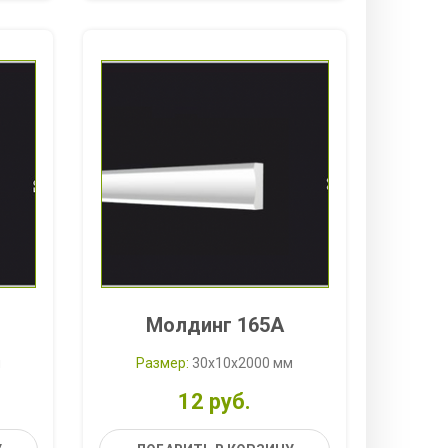
Молдинг 165A
м
Размер:
30x10x2000 мм
12 руб.