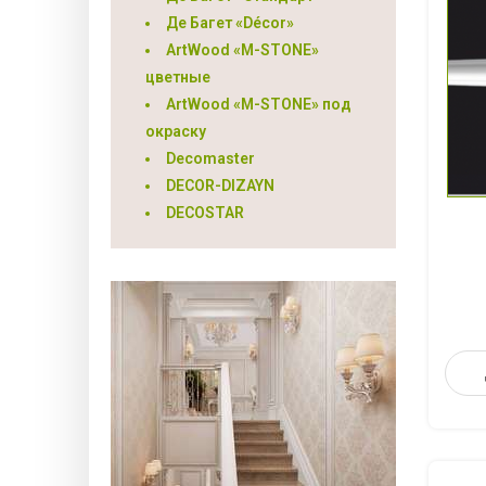
Де Багет «Décor»
ArtWood «M-STONE»
цветные
ArtWood «M-STONE» под
окраску
Decomaster
DECOR-DIZAYN
DECOSTAR