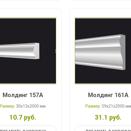
Молдинг 157A
Молдинг 161A
Размер:
30x13x2000 мм
Размер:
59x21x2000 м
10.7 руб.
31.1 руб.