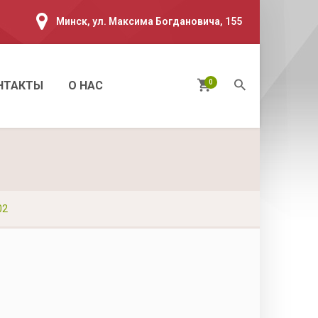
Минск, ул. Максима Богдановича, 155
0
НТАКТЫ
О НАС
02