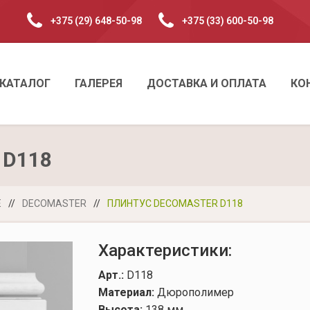
+375 (29) 648-50-98
+375 (33) 600-50-98
КАТАЛОГ
ГАЛЕРЕЯ
ДОСТАВКА И ОПЛАТА
КО
 D118
Е
//
DECOMASTER
//
ПЛИНТУС DECOMASTER D118
Характеристики:
Арт.:
D118
Материал:
Дюрополимер
Высота:
138 мм